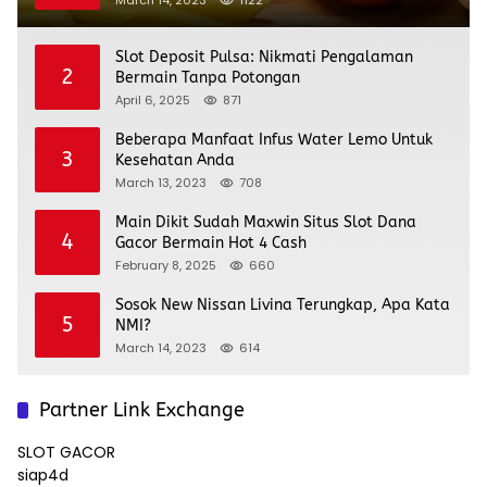
Slot Deposit Pulsa: Nikmati Pengalaman
2
Bermain Tanpa Potongan
April 6, 2025
871
Beberapa Manfaat Infus Water Lemo Untuk
3
Kesehatan Anda
March 13, 2023
708
Main Dikit Sudah Maxwin Situs Slot Dana
4
Gacor Bermain Hot 4 Cash
February 8, 2025
660
Sosok New Nissan Livina Terungkap, Apa Kata
5
NMI?
March 14, 2023
614
Partner Link Exchange
SLOT GACOR
siap4d