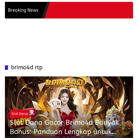
Breaking News
brimo4d rtp
Slot Dana
Slot Dana Gacor Brimo4d Banyak
Bonus: Panduan Lengkap untuk