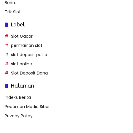
Berita
Trik Slot
Label
Slot Gacor
permainan slot
slot deposit pulsa
slot online
Slot Deposit Dana
Halaman
Indeks Berita
Pedoman Media Siber
Privacy Policy