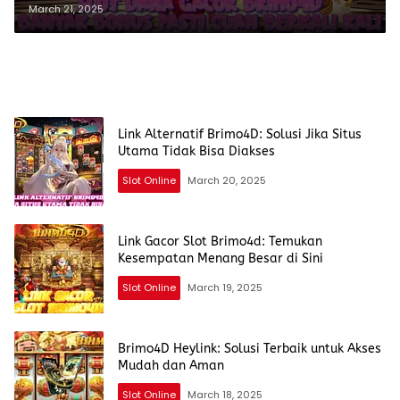
Pemain di Indonesia
March 21, 2025
Link Alternatif Brimo4D: Solusi Jika Situs
Utama Tidak Bisa Diakses
Slot Online
March 20, 2025
Link Gacor Slot Brimo4d: Temukan
Kesempatan Menang Besar di Sini
Slot Online
March 19, 2025
Brimo4D Heylink: Solusi Terbaik untuk Akses
Mudah dan Aman
Slot Online
March 18, 2025