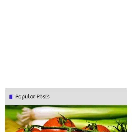
Popular Posts