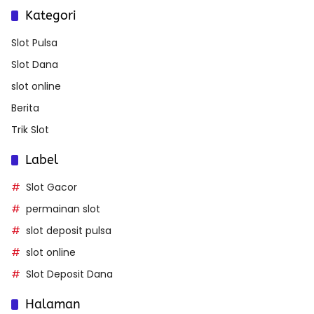
Kategori
Slot Pulsa
Slot Dana
slot online
Berita
Trik Slot
Label
Slot Gacor
permainan slot
slot deposit pulsa
slot online
Slot Deposit Dana
Halaman