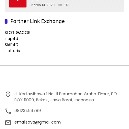
March 14, 2023
617
Partner Link Exchange
SLOT GACOR
siap4d
SIAP4D
slot qris
Jl. Kertawibawa 1 No. 11 Perumahan Graha Timur, PO.
BOX 11000, Bekasi, Jawa Barat, Indonesia
08123456789
emailsaya@gmail.com