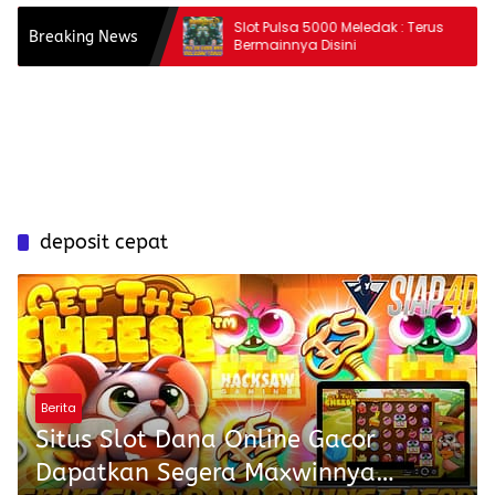
anan Deposit
Slot Pulsa 5000 Meledak : Terus
Breaking News
sini
Bermainnya Disini
deposit cepat
Berita
Situs Slot Dana Online Gacor
Dapatkan Segera Maxwinnya