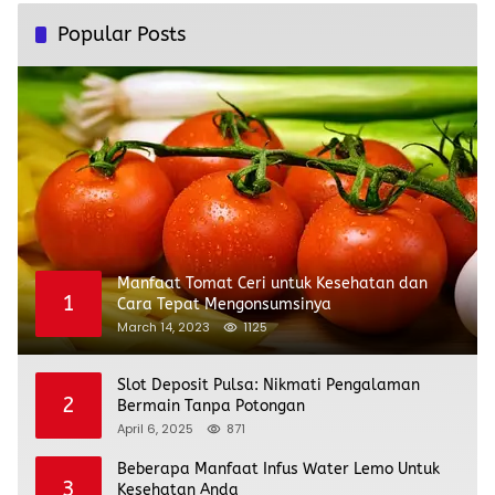
Popular Posts
Manfaat Tomat Ceri untuk Kesehatan dan
1
Cara Tepat Mengonsumsinya
March 14, 2023
1125
Slot Deposit Pulsa: Nikmati Pengalaman
2
Bermain Tanpa Potongan
April 6, 2025
871
Beberapa Manfaat Infus Water Lemo Untuk
3
Kesehatan Anda