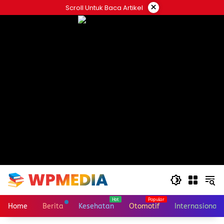
Skip
×
Scroll Untuk Baca Artikel
to
content
Home
Berita
Kesehatan
Otomotif
Internasional