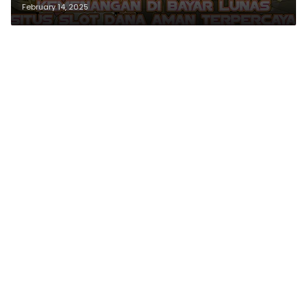
Aman Terpercaya
February 14, 2025