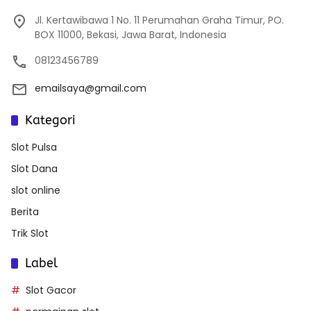
Jl. Kertawibawa 1 No. 11 Perumahan Graha Timur, PO.
BOX 11000, Bekasi, Jawa Barat, Indonesia
08123456789
emailsaya@gmail.com
Kategori
Slot Pulsa
Slot Dana
slot online
Berita
Trik Slot
Label
Slot Gacor