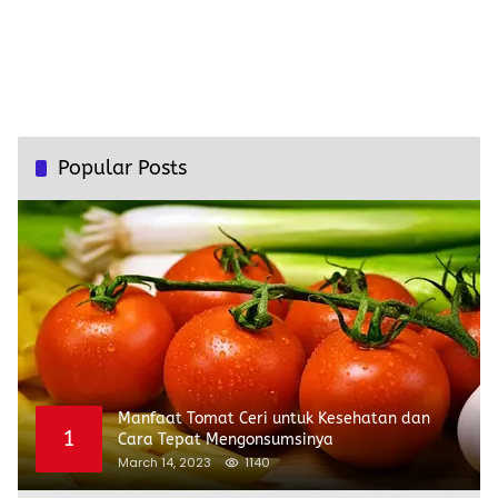
Popular Posts
Manfaat Tomat Ceri untuk Kesehatan dan
1
Cara Tepat Mengonsumsinya
March 14, 2023
1140