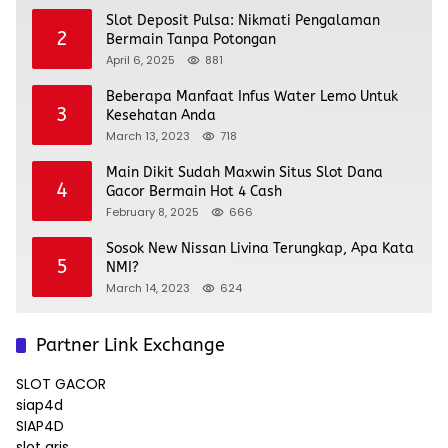
Slot Deposit Pulsa: Nikmati Pengalaman
2
Bermain Tanpa Potongan
April 6, 2025
881
Beberapa Manfaat Infus Water Lemo Untuk
3
Kesehatan Anda
March 13, 2023
718
Main Dikit Sudah Maxwin Situs Slot Dana
4
Gacor Bermain Hot 4 Cash
February 8, 2025
666
Sosok New Nissan Livina Terungkap, Apa Kata
5
NMI?
March 14, 2023
624
Partner Link Exchange
SLOT GACOR
siap4d
SIAP4D
slot qris