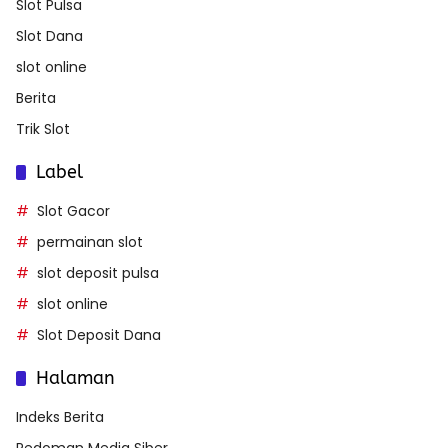
Slot Pulsa
Slot Dana
slot online
Berita
Trik Slot
Label
Slot Gacor
permainan slot
slot deposit pulsa
slot online
Slot Deposit Dana
Halaman
Indeks Berita
Pedoman Media Siber