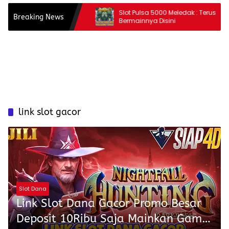
yamanan Deposit
Slot Pulsa 5000 Meledak : Terus
Breaking News
 Disini
Bermainnya Disini
link slot gacor
Slot Dana
Link Slot Dana Gacor Promo Besar
Deposit 10Ribu Saja Mainkan Game