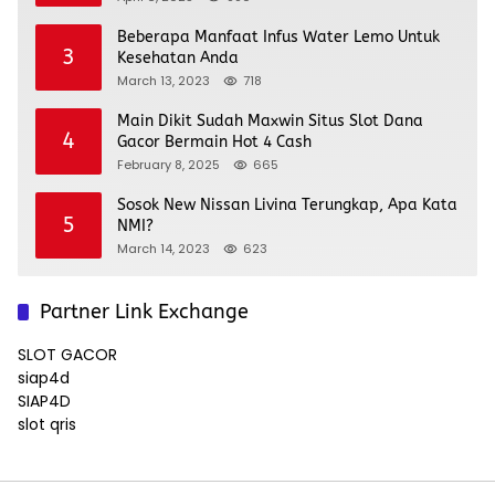
Beberapa Manfaat Infus Water Lemo Untuk
3
Kesehatan Anda
March 13, 2023
718
Main Dikit Sudah Maxwin Situs Slot Dana
4
Gacor Bermain Hot 4 Cash
February 8, 2025
665
Sosok New Nissan Livina Terungkap, Apa Kata
5
NMI?
March 14, 2023
623
Partner Link Exchange
SLOT GACOR
siap4d
SIAP4D
slot qris