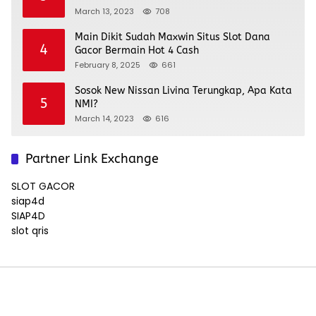
March 13, 2023
708
Main Dikit Sudah Maxwin Situs Slot Dana
4
Gacor Bermain Hot 4 Cash
February 8, 2025
661
Sosok New Nissan Livina Terungkap, Apa Kata
5
NMI?
March 14, 2023
616
Partner Link Exchange
SLOT GACOR
siap4d
SIAP4D
slot qris