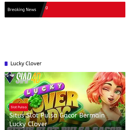
 Cara Mudah Menang
Breaking News
ne
Lucky Clover
Slot Pulsa
Situs Slot Pulsa Gacor Bermain
Lucky Clover