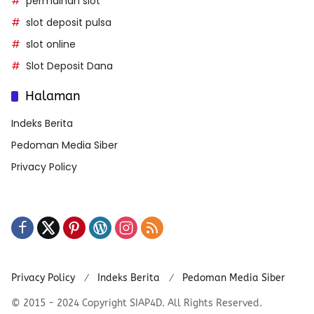
permainan slot
slot deposit pulsa
slot online
Slot Deposit Dana
Halaman
Indeks Berita
Pedoman Media Siber
Privacy Policy
Privacy Policy
Indeks Berita
Pedoman Media Siber
© 2015 - 2024 Copyright SIAP4D. All Rights Reserved.