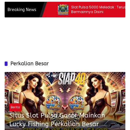
Kenyamanan Deposit
Slot Pulsa 5000 Meledak : Terus
Breaking News
r 1 Disini
Bermainnya Disini
Perkalian Besar
Berita
Situs Slot Pulsa Gacor Mainkan
Lucky Fishing Perkalian Besar