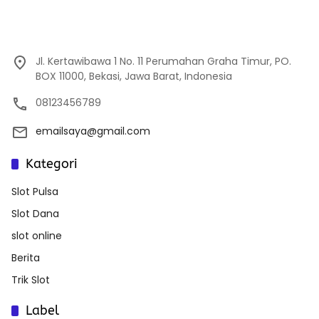
Jl. Kertawibawa 1 No. 11 Perumahan Graha Timur, PO.
BOX 11000, Bekasi, Jawa Barat, Indonesia
08123456789
emailsaya@gmail.com
Kategori
Slot Pulsa
Slot Dana
slot online
Berita
Trik Slot
Label