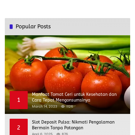
Popular Posts
Manfaat Tomat Ceri untuk Kesehatan dan
1
Cara Tepat Mengonsumsinya
March 14, 2023
1126
Slot Deposit Pulsa: Nikmati Pengalaman
2
Bermain Tanpa Potongan
April 6, 2025
876