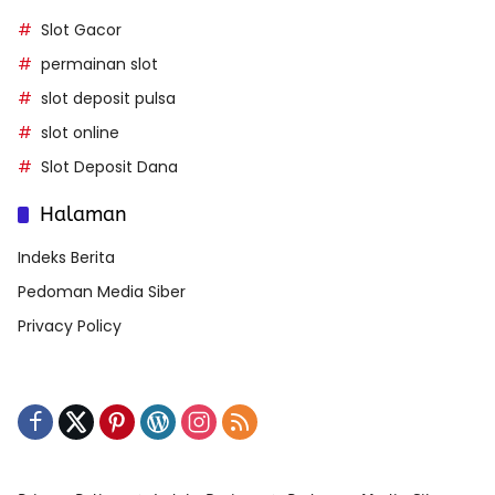
Slot Gacor
permainan slot
slot deposit pulsa
slot online
Slot Deposit Dana
Halaman
Indeks Berita
Pedoman Media Siber
Privacy Policy