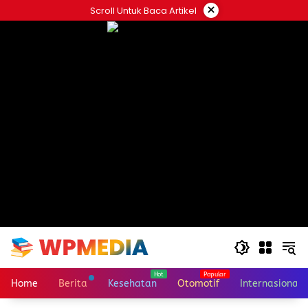
Skip
×
Scroll Untuk Baca Artikel
to
content
Home
Berita
Kesehatan
Otomotif
Internasional