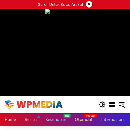
Skip
×
Scroll Untuk Baca Artikel
to
content
Home
Berita
Kesehatan
Otomotif
Internasional