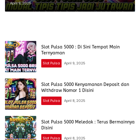
April 9, 2025
Slot Pulsa 5000 : Di Sini Tempat Main
Ternyaman
Slot Pulsa
April 9, 2025
Slot Pulsa 5000 Kenyamanan Deposit dan
Withdraw Nomor 1 Disini
Slot Pulsa
April 8, 2025
Slot Pulsa 5000 Meledak : Terus Bermainnya
Disini
Slot Pulsa
April 8, 2025