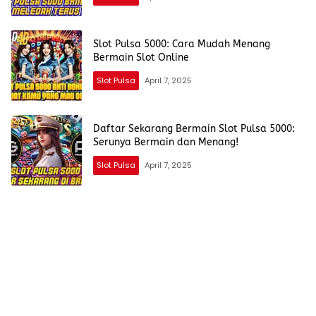
Slot Pulsa 5000: Cara Mudah Menang
Bermain Slot Online
Slot Pulsa
April 7, 2025
Daftar Sekarang Bermain Slot Pulsa 5000:
Serunya Bermain dan Menang!
Slot Pulsa
April 7, 2025