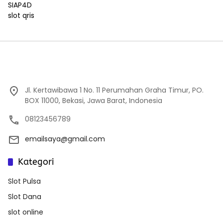
SIAP4D
slot qris
Jl. Kertawibawa 1 No. 11 Perumahan Graha Timur, PO.
BOX 11000, Bekasi, Jawa Barat, Indonesia
08123456789
emailsaya@gmail.com
Kategori
Slot Pulsa
Slot Dana
slot online