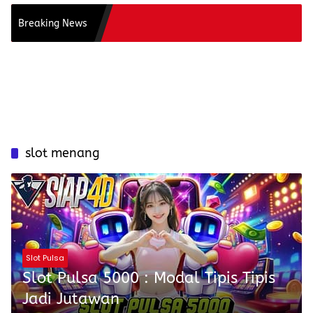
Breaking News
slot menang
Slot Pulsa
Slot Pulsa 5000 : Modal Tipis Tipis
Jadi Jutawan