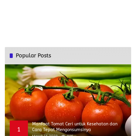
Popular Posts
Manfaat Tomat Ceri untuk Kesehatan dan
1
Cara Tepat Mengonsumsinya
March 14, 2023
1125