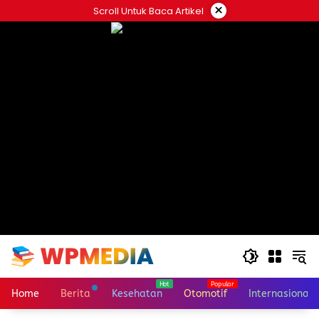
Skip
×
Scroll Untuk Baca Artikel
to
content
Home
Berita
Kesehatan
Otomotif
Internasional