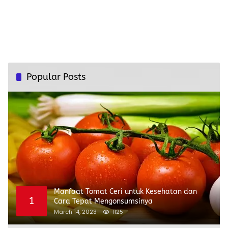
Popular Posts
Manfaat Tomat Ceri untuk Kesehatan dan
1
Cara Tepat Mengonsumsinya
March 14, 2023
1125