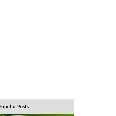
Popular Posts