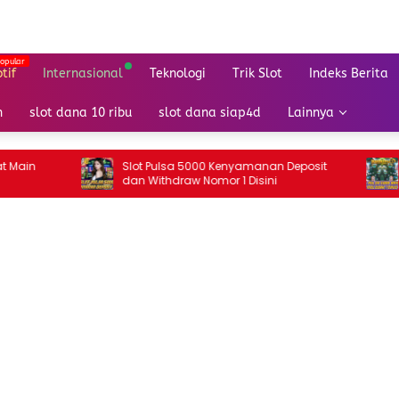
tif
Internasional
Teknologi
Trik Slot
Indeks Berita
n
slot dana 10 ribu
slot dana siap4d
Lainnya
Slot Pulsa 5000 Kenyamanan Deposit
Slot 
dan Withdraw Nomor 1 Disini
Berm