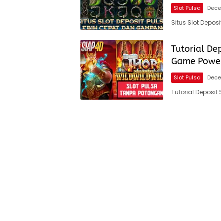
Slot Pulsa
Dece
Situs Slot Depo
Tutorial De
Game Power
Slot Pulsa
Dece
Tutorial Deposi