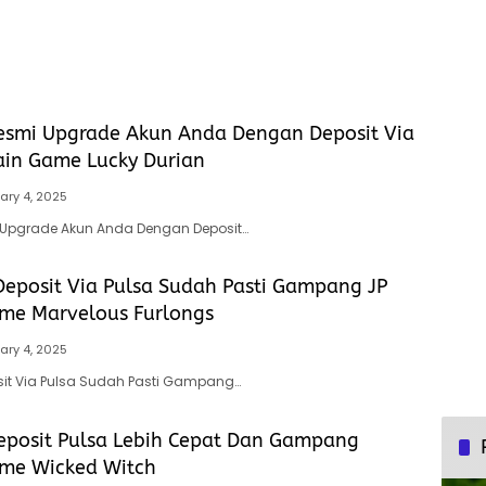
Resmi Upgrade Akun Anda Dengan Deposit Via
ain Game Lucky Durian
ary 4, 2025
i Upgrade Akun Anda Dengan Deposit…
Deposit Via Pulsa Sudah Pasti Gampang JP
me Marvelous Furlongs
ary 4, 2025
sit Via Pulsa Sudah Pasti Gampang…
Deposit Pulsa Lebih Cepat Dan Gampang
me Wicked Witch