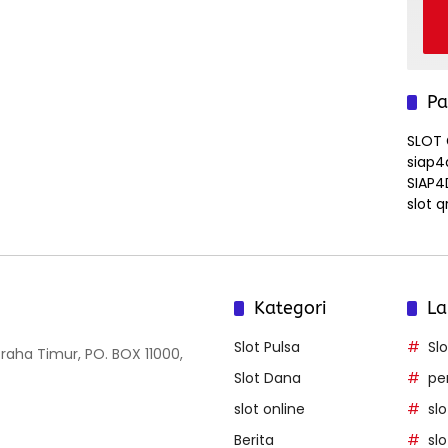
Pa
SLOT
siap4
SIAP4
slot q
Kategori
La
Slot Pulsa
Sl
Graha Timur, PO. BOX 11000,
Slot Dana
pe
slot online
sl
Berita
slo