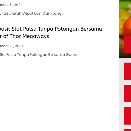
mber 31, 2024
sit Pulsa Lebih Cepat Dan Gampang…
posit Slot Pulsa Tanpa Potongan Bersama
 of Thor Megaways
mber 25, 2024
t Slot Pulsa Tanpa Potongan Bersama Game…