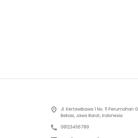
Jl. Kertawibawa 1 No. 11 Perumahan 
Bekasi, Jawa Barat, Indonesia
08123456789