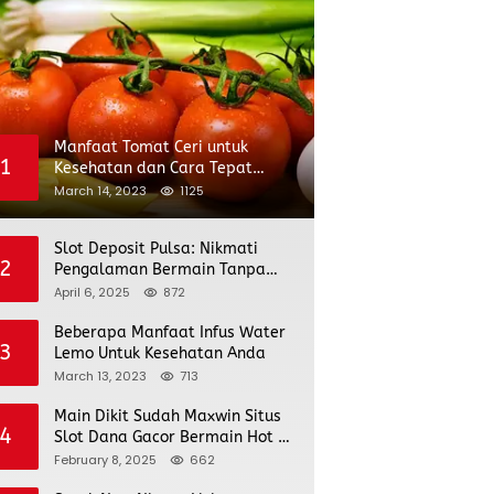
Manfaat Tomat Ceri untuk
1
Kesehatan dan Cara Tepat
Mengonsumsinya
March 14, 2023
1125
Slot Deposit Pulsa: Nikmati
2
Pengalaman Bermain Tanpa
Potongan
April 6, 2025
872
Beberapa Manfaat Infus Water
3
Lemo Untuk Kesehatan Anda
March 13, 2023
713
Main Dikit Sudah Maxwin Situs
4
Slot Dana Gacor Bermain Hot 4
Cash
February 8, 2025
662