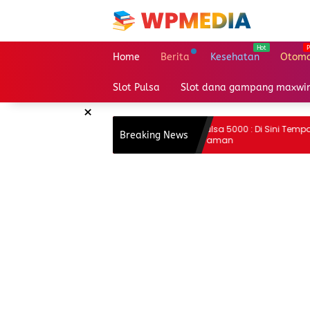
Skip
to
content
Home
Berita
Kesehatan
Otomo
Slot Pulsa
Slot dana gampang maxwi
×
: Modal Tipis Tipis Jadi
Slot Pulsa 5000 : Di Sini Tempat Main
Breaking News
Ternyaman