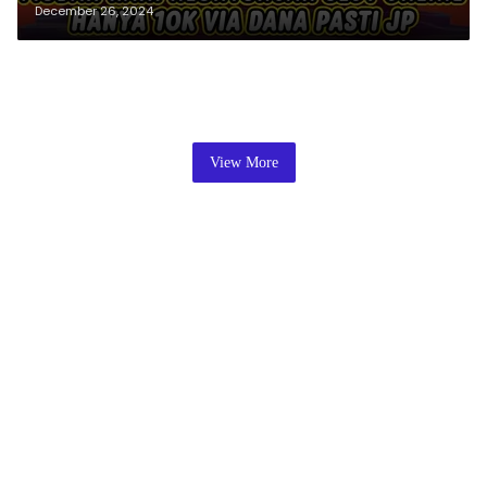
Deposit Via Dana Pasti Jackpot
December 26, 2024
View More