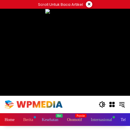
Skip
×
Scroll Untuk Baca Artikel
to
content
Home
Berita
Kesehatan
Otomotif
Internasional
Tekno