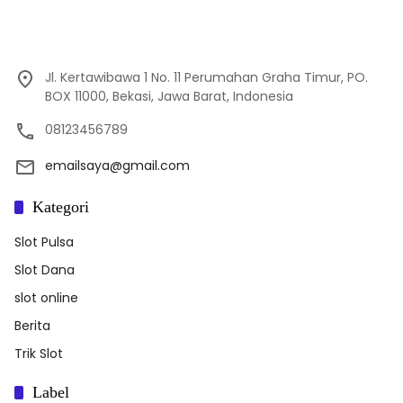
Jl. Kertawibawa 1 No. 11 Perumahan Graha Timur, PO.
BOX 11000, Bekasi, Jawa Barat, Indonesia
08123456789
emailsaya@gmail.com
Kategori
Slot Pulsa
Slot Dana
slot online
Berita
Trik Slot
Label