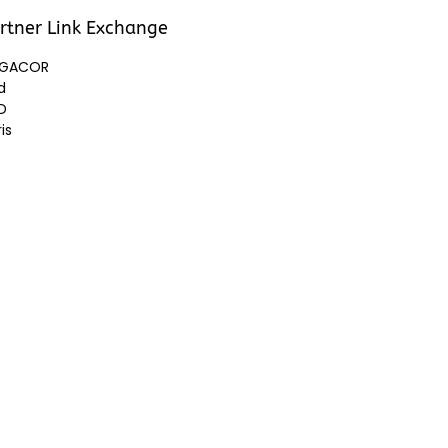
rtner Link Exchange
 GACOR
d
D
ris