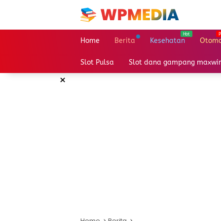
Skip
to
content
Home
Berita
Kesehatan
Otomo
Slot Pulsa
Slot dana gampang maxwi
×
Home
Berita