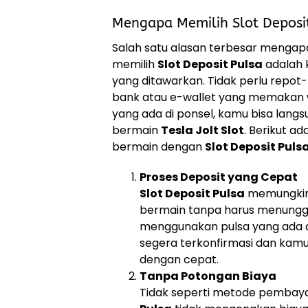
Mengapa Memilih Slot Deposi
Salah satu alasan terbesar mengapa
memilih
Slot Deposit Pulsa
adalah
yang ditawarkan. Tidak perlu repo
bank atau e-wallet yang memakan 
yang ada di ponsel, kamu bisa lang
bermain
Tesla Jolt Slot
. Berikut a
bermain dengan
Slot Deposit Puls
Proses Deposit yang Cepat
Slot Deposit Pulsa
memungkin
bermain tanpa harus menungg
menggunakan pulsa yang ada d
segera terkonfirmasi dan kam
dengan cepat.
Tanpa Potongan Biaya
Tidak seperti metode pembaya