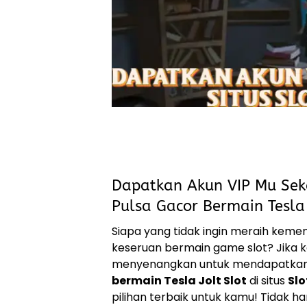
Dapatkan Akun VIP Mu Seka
Pulsa Gacor Bermain Tesla 
Siapa yang tidak ingin meraih kem
keseruan bermain game slot? Jika
menyenangkan untuk mendapatkan
bermain Tesla Jolt Slot
di situs
Slo
pilihan terbaik untuk kamu! Tidak h