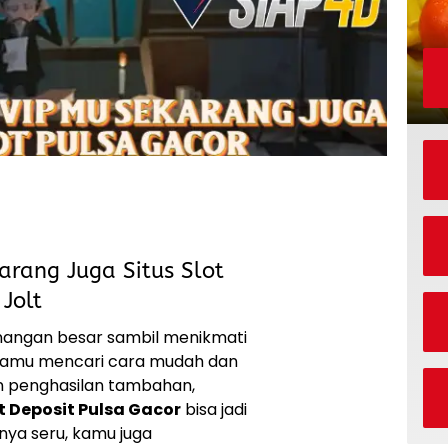
rang Juga Situs Slot
Jolt
enangan besar sambil menikmati
 kamu mencari cara mudah dan
 penghasilan tambahan,
t Deposit Pulsa Gacor
bisa jadi
anya seru, kamu juga