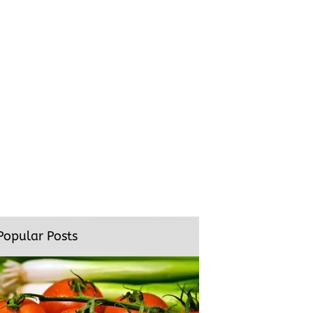
Popular Posts