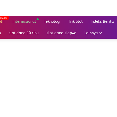
tif
Internasional
Teknologi
Trik Slot
Indeks Berita
n
slot dana 10 ribu
slot dana siap4d
Lainnya