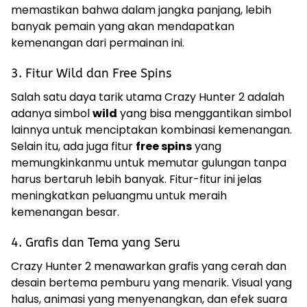
memastikan bahwa dalam jangka panjang, lebih
banyak pemain yang akan mendapatkan
kemenangan dari permainan ini.
3.
Fitur Wild dan Free Spins
Salah satu daya tarik utama Crazy Hunter 2 adalah
adanya simbol
wild
yang bisa menggantikan simbol
lainnya untuk menciptakan kombinasi kemenangan.
Selain itu, ada juga fitur
free spins
yang
memungkinkanmu untuk memutar gulungan tanpa
harus bertaruh lebih banyak. Fitur-fitur ini jelas
meningkatkan peluangmu untuk meraih
kemenangan besar.
4.
Grafis dan Tema yang Seru
Crazy Hunter 2 menawarkan grafis yang cerah dan
desain bertema pemburu yang menarik. Visual yang
halus, animasi yang menyenangkan, dan efek suara