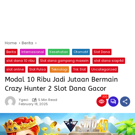
Home
Berita
Berita
Internasional
Kesehatan
Otomotif
Slot Dana
slot dana 10 ribu
Slot dana gampang maxwin
slot dana siap4d
slot online
Slot Pulsa
Teknologi
Trik Slot
Uncategorized
Modal 10 Ribu Jadi Jutaan Bermain
Crazy Hunter 2 Slot Dana Gacor
300
Ygeci
5 Min Read
February 18, 2025