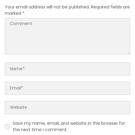
Your email address will not be published.
Required fields are
marked
*
Save my name, email, and website in this browser for
the next time I comment.