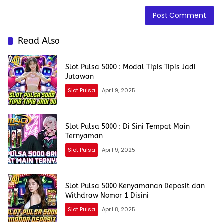
Read Also
Slot Pulsa 5000 : Modal Tipis Tipis Jadi
Jutawan
Slot Pulsa
April 9, 2025
Slot Pulsa 5000 : Di Sini Tempat Main
Ternyaman
Slot Pulsa
April 9, 2025
Slot Pulsa 5000 Kenyamanan Deposit dan
Withdraw Nomor 1 Disini
Slot Pulsa
April 8, 2025