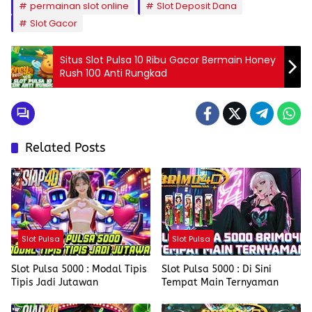
permainan slot online
Slot Deposit Dana
Slot Gacor
Situs Slot Pulsa 10 Ribu Gacor Bermain Honey
Rush 100 Anti Rungkad
Related Posts
Slot Pulsa
Slot Pulsa
Slot Pulsa 5000 : Modal Tipis
Slot Pulsa 5000 : Di Sini
Tipis Jadi Jutawan
Tempat Main Ternyaman