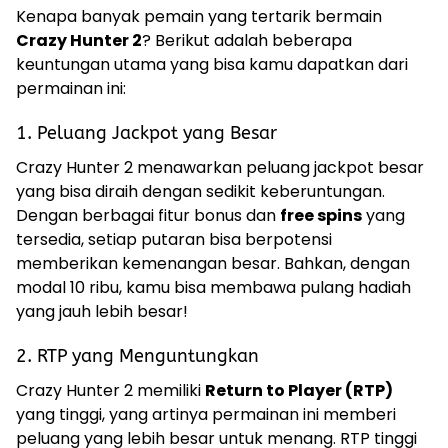
Kenapa banyak pemain yang tertarik bermain
Crazy Hunter 2
? Berikut adalah beberapa
keuntungan utama yang bisa kamu dapatkan dari
permainan ini:
1.
Peluang Jackpot yang Besar
Crazy Hunter 2 menawarkan peluang jackpot besar
yang bisa diraih dengan sedikit keberuntungan.
Dengan berbagai fitur bonus dan
free spins
yang
tersedia, setiap putaran bisa berpotensi
memberikan kemenangan besar. Bahkan, dengan
modal 10 ribu, kamu bisa membawa pulang hadiah
yang jauh lebih besar!
2.
RTP yang Menguntungkan
Crazy Hunter 2 memiliki
Return to Player (RTP)
yang tinggi, yang artinya permainan ini memberi
peluang yang lebih besar untuk menang. RTP tinggi