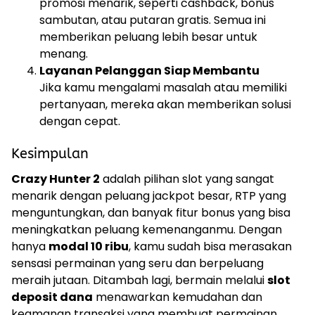
promosi menarik, seperti cashback, bonus
sambutan, atau putaran gratis. Semua ini
memberikan peluang lebih besar untuk
menang.
Layanan Pelanggan Siap Membantu
Jika kamu mengalami masalah atau memiliki
pertanyaan, mereka akan memberikan solusi
dengan cepat.
Kesimpulan
Crazy Hunter 2
adalah pilihan slot yang sangat
menarik dengan peluang jackpot besar, RTP yang
menguntungkan, dan banyak fitur bonus yang bisa
meningkatkan peluang kemenanganmu. Dengan
hanya
modal 10 ribu
, kamu sudah bisa merasakan
sensasi permainan yang seru dan berpeluang
meraih jutaan. Ditambah lagi, bermain melalui
slot
deposit dana
menawarkan kemudahan dan
keamanan transaksi yang membuat permainan