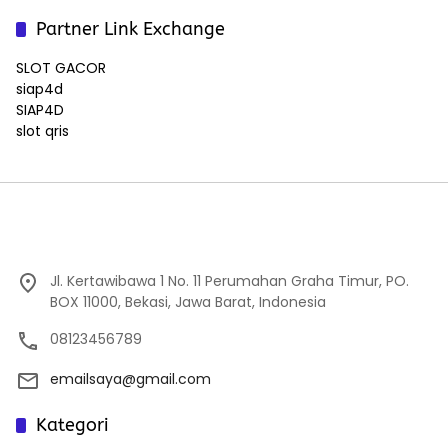
Partner Link Exchange
SLOT GACOR
siap4d
SIAP4D
slot qris
Jl. Kertawibawa 1 No. 11 Perumahan Graha Timur, PO.
BOX 11000, Bekasi, Jawa Barat, Indonesia
08123456789
emailsaya@gmail.com
Kategori