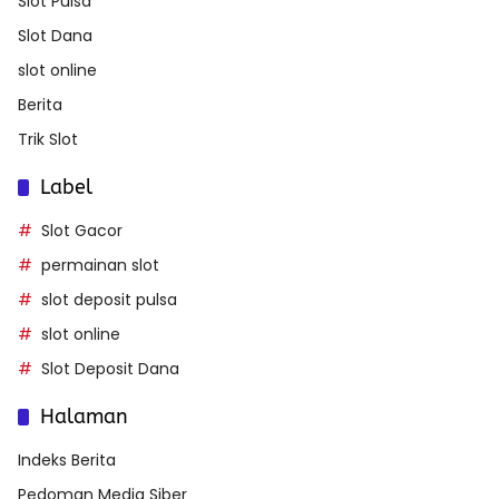
Slot Pulsa
Slot Dana
slot online
Berita
Trik Slot
Label
Slot Gacor
permainan slot
slot deposit pulsa
slot online
Slot Deposit Dana
Halaman
Indeks Berita
Pedoman Media Siber