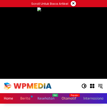
Skip
×
Scroll Untuk Baca Artikel
to
content
Home
Berita
Kesehatan
Otomotif
Internasional