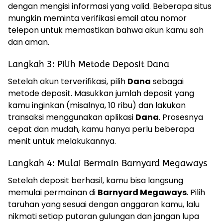
dengan mengisi informasi yang valid. Beberapa situs
mungkin meminta verifikasi email atau nomor
telepon untuk memastikan bahwa akun kamu sah
dan aman.
Langkah 3: Pilih Metode Deposit Dana
Setelah akun terverifikasi, pilih
Dana
sebagai
metode deposit. Masukkan jumlah deposit yang
kamu inginkan (misalnya, 10 ribu) dan lakukan
transaksi menggunakan aplikasi
Dana
. Prosesnya
cepat dan mudah, kamu hanya perlu beberapa
menit untuk melakukannya.
Langkah 4: Mulai Bermain Barnyard Megaways
Setelah deposit berhasil, kamu bisa langsung
memulai permainan di
Barnyard Megaways
. Pilih
taruhan yang sesuai dengan anggaran kamu, lalu
nikmati setiap putaran gulungan dan jangan lupa