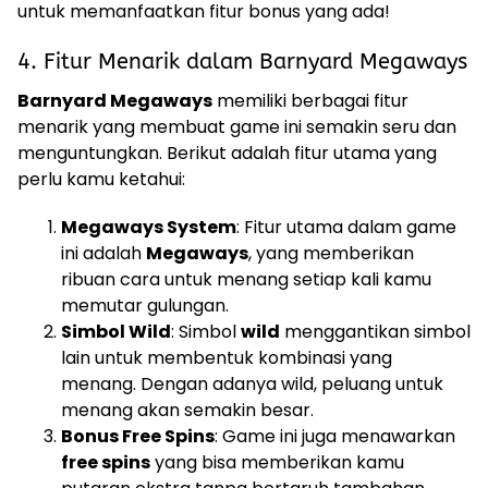
untuk memanfaatkan fitur bonus yang ada!
4. Fitur Menarik dalam Barnyard Megaways
Barnyard Megaways
memiliki berbagai fitur
menarik yang membuat game ini semakin seru dan
menguntungkan. Berikut adalah fitur utama yang
perlu kamu ketahui:
Megaways System
: Fitur utama dalam game
ini adalah
Megaways
, yang memberikan
ribuan cara untuk menang setiap kali kamu
memutar gulungan.
Simbol Wild
: Simbol
wild
menggantikan simbol
lain untuk membentuk kombinasi yang
menang. Dengan adanya wild, peluang untuk
menang akan semakin besar.
Bonus Free Spins
: Game ini juga menawarkan
free spins
yang bisa memberikan kamu