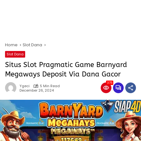
Home
Slot Dana
Slot Dana
Situs Slot Pragmatic Game Barnyard
Megaways Deposit Via Dana Gacor
375
Ygeci
5 Min Read
December 26, 2024