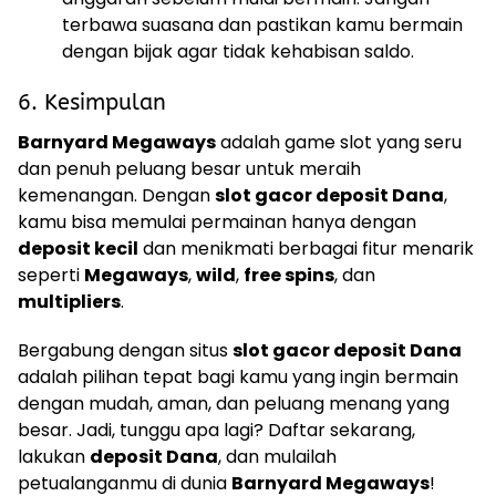
terbawa suasana dan pastikan kamu bermain
dengan bijak agar tidak kehabisan saldo.
6. Kesimpulan
Barnyard Megaways
adalah game slot yang seru
dan penuh peluang besar untuk meraih
kemenangan. Dengan
slot gacor deposit Dana
,
kamu bisa memulai permainan hanya dengan
deposit kecil
dan menikmati berbagai fitur menarik
seperti
Megaways
,
wild
,
free spins
, dan
multipliers
.
Bergabung dengan situs
slot gacor deposit Dana
adalah pilihan tepat bagi kamu yang ingin bermain
dengan mudah, aman, dan peluang menang yang
besar. Jadi, tunggu apa lagi? Daftar sekarang,
lakukan
deposit Dana
, dan mulailah
petualanganmu di dunia
Barnyard Megaways
!