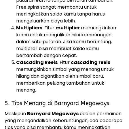
putaran ekstra tanpa bertaruh tambahan.
Free spins sangat membantu untuk
meningkatkan saldo kamu tanpa harus
mengeluarkan biaya lebih.
Multipliers
: Fitur
multiplier
memungkinkan
kamu untuk mengalikan nilai kemenangan
dalam satu putaran. Jika kamu beruntung,
multiplier bisa membuat saldo kamu
bertambah dengan cepat.
Cascading Reels
: Fitur
cascading reels
memungkinkan simbol yang menang untuk
hilang dan digantikan oleh simbol baru,
memberikan peluang tambahan untuk
menang.
5. Tips Menang di Barnyard Megaways
Meskipun
Barnyard Megaways
adalah permainan
yang mengandalkan keberuntungan, ada beberapa
tips yang bisa membantu kamu meningkatkan