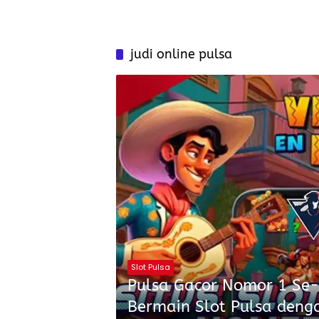
judi online pulsa
Slot Pulsa
Pulsa Gacor Nomor 1 Se-
Bermain Slot Pulsa deng