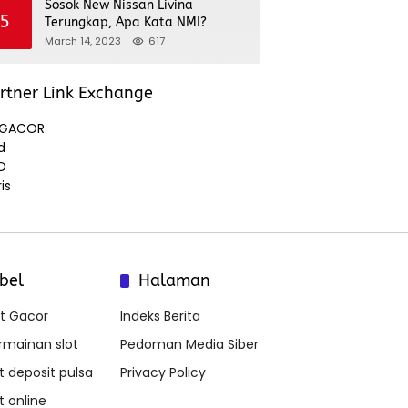
Sosok New Nissan Livina
5
Terungkap, Apa Kata NMI?
March 14, 2023
617
rtner Link Exchange
 GACOR
d
D
ris
bel
Halaman
ot Gacor
Indeks Berita
rmainan slot
Pedoman Media Siber
ot deposit pulsa
Privacy Policy
t online