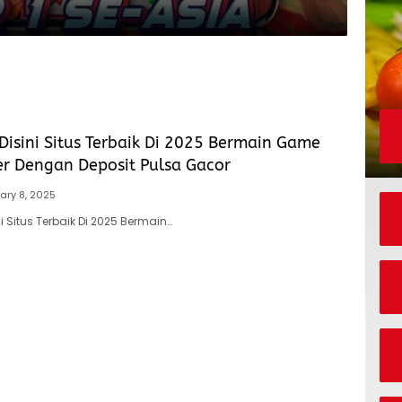
isini Situs Terbaik Di 2025 Bermain Game
r Dengan Deposit Pulsa Gacor
ary 8, 2025
 Situs Terbaik Di 2025 Bermain…