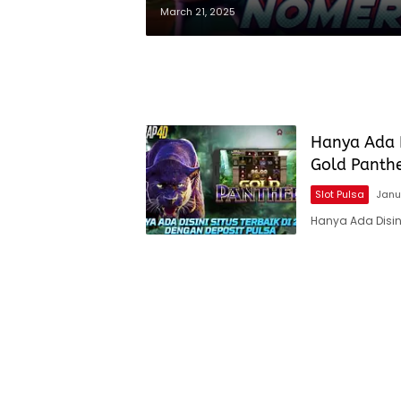
March 21, 2025
Hanya Ada D
Gold Panthe
Slot Pulsa
Janu
Hanya Ada Disini