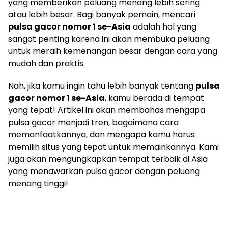
yang memberikan peluang menang lebih sering
atau lebih besar. Bagi banyak pemain, mencari
pulsa gacor nomor 1 se-Asia
adalah hal yang
sangat penting karena ini akan membuka peluang
untuk meraih kemenangan besar dengan cara yang
mudah dan praktis.
Nah, jika kamu ingin tahu lebih banyak tentang
pulsa
gacor nomor 1 se-Asia
, kamu berada di tempat
yang tepat! Artikel ini akan membahas mengapa
pulsa gacor menjadi tren, bagaimana cara
memanfaatkannya, dan mengapa kamu harus
memilih situs yang tepat untuk memainkannya. Kami
juga akan mengungkapkan tempat terbaik di Asia
yang menawarkan pulsa gacor dengan peluang
menang tinggi!