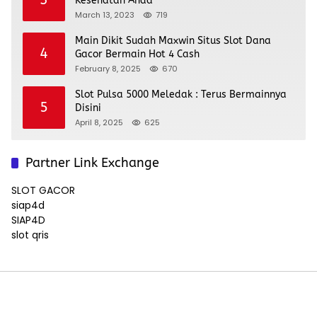
Kesehatan Anda
March 13, 2023
719
Main Dikit Sudah Maxwin Situs Slot Dana
4
Gacor Bermain Hot 4 Cash
February 8, 2025
670
Slot Pulsa 5000 Meledak : Terus Bermainnya
5
Disini
April 8, 2025
625
Partner Link Exchange
SLOT GACOR
siap4d
SIAP4D
slot qris