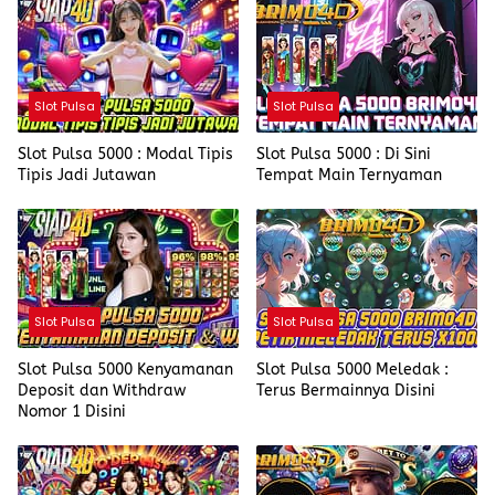
Slot Pulsa
Slot Pulsa
Slot Pulsa 5000 : Modal Tipis
Slot Pulsa 5000 : Di Sini
Tipis Jadi Jutawan
Tempat Main Ternyaman
Slot Pulsa
Slot Pulsa
Slot Pulsa 5000 Kenyamanan
Slot Pulsa 5000 Meledak :
Deposit dan Withdraw
Terus Bermainnya Disini
Nomor 1 Disini