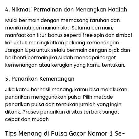
4.
Nikmati Permainan dan Menangkan Hadiah
Mulai bermain dengan memasang taruhan dan
menikmati permainan slot. Selama bermain,
manfaatkan fitur bonus seperti free spin dan simbol
liar untuk meningkatkan peluang kemenangan.
Jangan lupa untuk selalu bermain dengan bijak dan
berhenti bermain jika sudah mencapai target
kemenangan atau kerugian yang kamu tentukan.
5.
Penarikan Kemenangan
Jika kamu berhasil menang, kamu bisa melakukan
penarikan menggunakan pulsa. Pilih metode
penarikan pulsa dan tentukan jumlah yang ingin
ditarik. Proses penarikan di situs terbaik sangat
cepat dan mudah.
Tips Menang di Pulsa Gacor Nomor 1 Se-