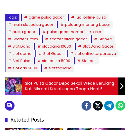
Tags:
game pulsa gacor
judi online pulsa
main slot pulsa gacor
peluang menang besar
pulsa gacor
pulsa gacor nomor 1 se-asia
Scatter Hitam
scatter hitam gacor
Siap4d
Slot Dana
slot dana 10000
Slot Dana Gacor
slot demo
Slot Gacor
slot online terpercaya
Slot Pulsa
slot pulsa 5000
Slot qris
slot qris 5000
slot thailand
Slot Pulsa Gacor Depo Sekali Wede Berulang
Kali: Nikmati Keuntungan Tanpa Henti!
Related Posts