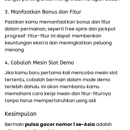
3.
Manfaatkan Bonus dan Fitur
Pastikan kamu memanfaatkan bonus dan fitur
dalam permainan, seperti free spins dan jackpot
progresif. Fitur-fitur ini dapat memberikan
keuntungan ekstra dan meningkatkan peluang
menang.
4.
Cobalah Mesin Slot Demo
Jika kamu baru pertama kali mencoba mesin slot
tertentu, cobalah bermain dalam mode demo
terlebih dahulu. Ini akan membantu kamu
memahami cara kerja mesin dan fitur-fiturnya
tanpa harus mempertaruhkan uang asli.
Kesimpulan
Bermain
pulsa gacor nomor 1 se-Asia
adalah