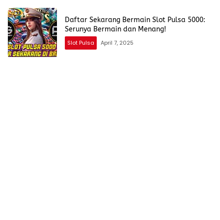
Daftar Sekarang Bermain Slot Pulsa 5000:
Serunya Bermain dan Menang!
Slot Pulsa
April 7, 2025