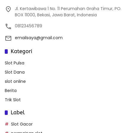
Jl. Kertawibawa 1 No. 11 Perumahan Graha Timur, PO.
BOX 11000, Bekasi, Jawa Barat, Indonesia
08123456789
emailsaya@gmail.com
Kategori
Slot Pulsa
Slot Dana
slot online
Berita
Trik Slot
Label
Slot Gacor