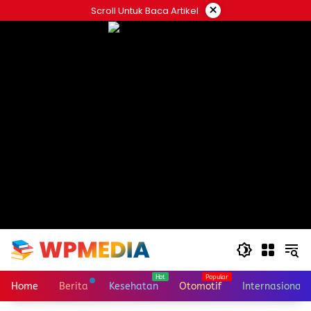
Skip
×
Scroll Untuk Baca Artikel
to
content
Home
Berita
Kesehatan
Otomotif
Internasional