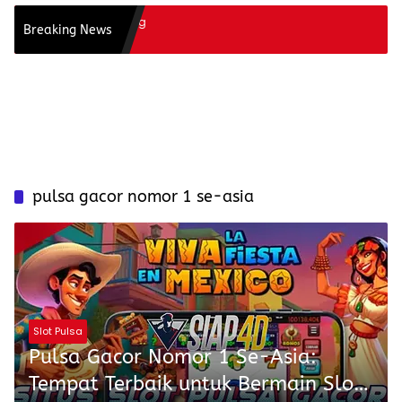
 Cara Mudah Menang
Breaking News
ne
pulsa gacor nomor 1 se-asia
Slot Pulsa
Pulsa Gacor Nomor 1 Se-Asia:
Tempat Terbaik untuk Bermain Slot