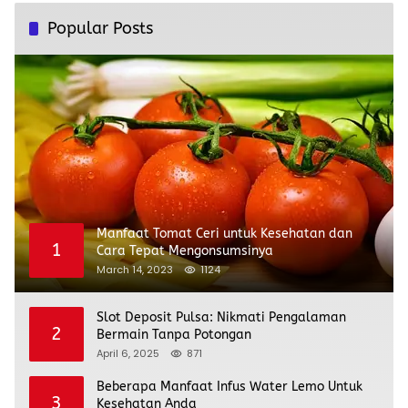
Popular Posts
Manfaat Tomat Ceri untuk Kesehatan dan
1
Cara Tepat Mengonsumsinya
March 14, 2023
1124
Slot Deposit Pulsa: Nikmati Pengalaman
2
Bermain Tanpa Potongan
April 6, 2025
871
Beberapa Manfaat Infus Water Lemo Untuk
3
Kesehatan Anda