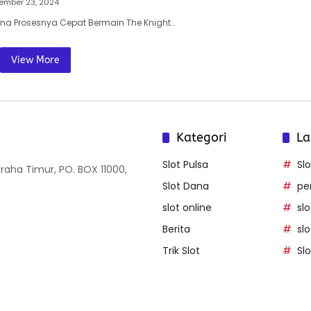
ember 23, 2024
ana Prosesnya Cepat Bermain The Knight…
View More
Kategori
La
Slot Pulsa
Sl
Graha Timur, PO. BOX 11000,
Slot Dana
pe
slot online
sl
Berita
slo
Trik Slot
Sl