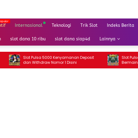
tif
Internasional
Teknologi
Trik Slot
Indeks Berita
n
slot dana 10 ribu
slot dana siap4d
Lainnya
Slot Pulsa 5000 Kenyamanan Deposit
Slot Pulsa 5000 Mele
dan Withdraw Nomor 1 Disini
Bermainnya Disini