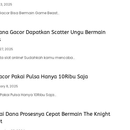
 3, 2025
a Gacor Bisa Bermain Game Beast…
Dana Gacor Dapatkan Scatter Ungu Bermain
s
27, 2025
nta slot online! Sudahkah kamu mencoba…
Gacor Pakai Pulsa Hanya 10Ribu Saja
ary 8, 2025
 Pakai Pulsa Hanya 10Ribu Saja…
ai Dana Prosesnya Cepat Bermain The Knight
t