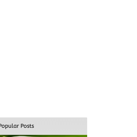
Popular Posts