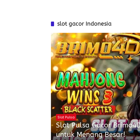
slot gacor Indonesia
Slot Pulsa
Slot Pulsa Gacor Brimo4D
untuk Menang Besar!