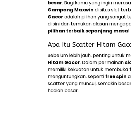
besar
. Bagi kamu yang ingin meras
Gampang Maxwin
di situs slot te
Gacor
adalah pilihan yang sangat t
di sini dan temukan alasan mengapa
pilihan terbaik sepanjang masa
!
Apa Itu Scatter Hitam Gac
Sebelum lebih jauh, penting untuk 
Hitam Gacor
. Dalam permainan
sl
memiliki kekuatan untuk membuka
menguntungkan, seperti
free spin
a
scatter yang muncul, semakin bes
hadiah besar.