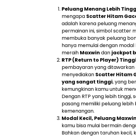
Peluang Menang Lebih Tingg
mengapa
Scatter Hitam Gac
adalah karena peluang menang 
permainan ini, simbol scatter 
membuka banyak peluang bonu
hanya memulai dengan modal k
meraih
Maxwin
dan
jackpot 
RTP (Return to Player) Tingg
pembayaran yang ditawarkan ol
menyediakan
Scatter Hitam 
yang sangat tinggi
, yang be
kemungkinan kamu untuk men
Dengan RTP yang lebih tinggi,
pasang memiliki peluang lebih
kemenangan.
Modal Kecil, Peluang Maxwin
kamu bisa mulai bermain deng
Bahkan dengan taruhan kecil,