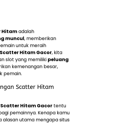
r Hitam
adalah
ng muncul
, memberikan
pemain untuk meraih
Scatter Hitam Gacor
, kita
n slot yang memiliki
peluang
ikan kemenangan besar,
k pemain.
engan Scatter Hitam
n
Scatter Hitam Gacor
tentu
bagi pemainnya. Kenapa kamu
a alasan utama mengapa situs