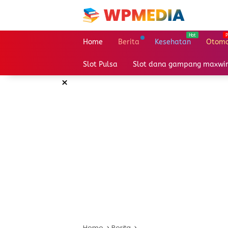
Skip
to
content
Home
Berita
Kesehatan
Otomo
Slot Pulsa
Slot dana gampang maxwi
×
Home
Berita