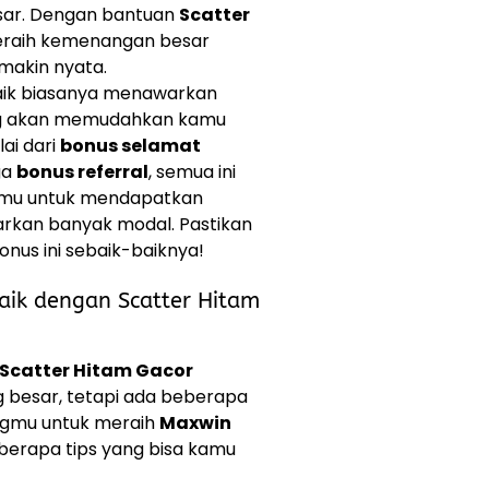
ar. Dengan bantuan
Scatter
meraih kemenangan besar
makin nyata.
baik biasanya menawarkan
 akan memudahkan kamu
ai dari
bonus selamat
ga
bonus referral
, semua ini
amu untuk mendapatkan
rkan banyak modal. Pastikan
us ini sebaik-baiknya!
baik dengan Scatter Hitam
Scatter Hitam Gacor
besar, tetapi ada beberapa
ngmu untuk meraih
Maxwin
berapa tips yang bisa kamu