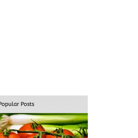
Popular Posts