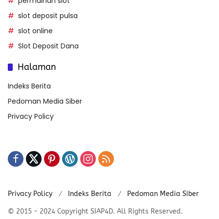
permainan slot
slot deposit pulsa
slot online
Slot Deposit Dana
Halaman
Indeks Berita
Pedoman Media Siber
Privacy Policy
Privacy Policy
Indeks Berita
Pedoman Media Siber
© 2015 - 2024 Copyright SIAP4D. All Rights Reserved.