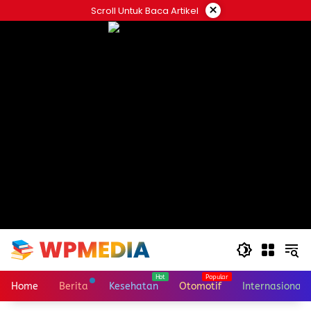
Skip
×
Scroll Untuk Baca Artikel
to
content
Home
Berita
Kesehatan
Otomotif
Internasional