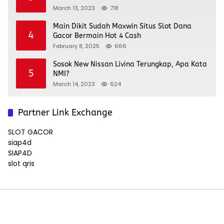
March 13, 2023
718
Main Dikit Sudah Maxwin Situs Slot Dana
4
Gacor Bermain Hot 4 Cash
February 8, 2025
666
Sosok New Nissan Livina Terungkap, Apa Kata
5
NMI?
March 14, 2023
624
Partner Link Exchange
SLOT GACOR
siap4d
SIAP4D
slot qris