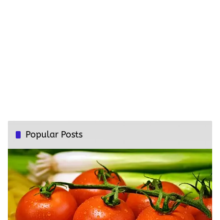
Popular Posts