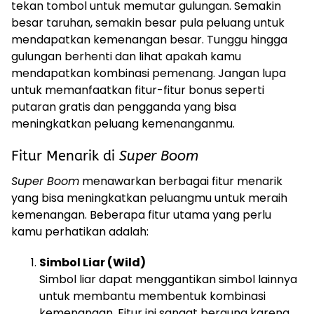
tekan tombol untuk memutar gulungan. Semakin
besar taruhan, semakin besar pula peluang untuk
mendapatkan kemenangan besar. Tunggu hingga
gulungan berhenti dan lihat apakah kamu
mendapatkan kombinasi pemenang. Jangan lupa
untuk memanfaatkan fitur-fitur bonus seperti
putaran gratis dan pengganda yang bisa
meningkatkan peluang kemenanganmu.
Fitur Menarik di
Super Boom
Super Boom
menawarkan berbagai fitur menarik
yang bisa meningkatkan peluangmu untuk meraih
kemenangan. Beberapa fitur utama yang perlu
kamu perhatikan adalah:
Simbol Liar (Wild)
Simbol liar dapat menggantikan simbol lainnya
untuk membantu membentuk kombinasi
kemenangan. Fitur ini sangat berguna karena