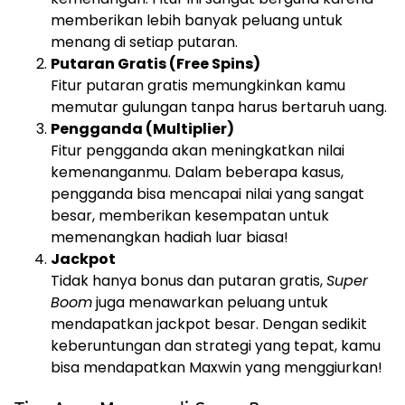
memberikan lebih banyak peluang untuk
menang di setiap putaran.
Putaran Gratis (Free Spins)
Fitur putaran gratis memungkinkan kamu
memutar gulungan tanpa harus bertaruh uang.
Pengganda (Multiplier)
Fitur pengganda akan meningkatkan nilai
kemenanganmu. Dalam beberapa kasus,
pengganda bisa mencapai nilai yang sangat
besar, memberikan kesempatan untuk
memenangkan hadiah luar biasa!
Jackpot
Tidak hanya bonus dan putaran gratis,
Super
Boom
juga menawarkan peluang untuk
mendapatkan jackpot besar. Dengan sedikit
keberuntungan dan strategi yang tepat, kamu
bisa mendapatkan Maxwin yang menggiurkan!